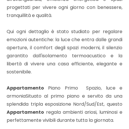
3
progettati per vivere ogni giorno con benessere,
tranquillità e qualità.
4
Qui ogni dettaglio è stato studiato per regalare
5
emozioni autentiche: la luce che entra dalle grandi
aperture, il comfort degli spazi moderni, il silenzio
5+
garantito dall'isolamento termoacustico e la
libertà di vivere una casa efficiente, elegante e
Bagni
sostenibile.
minimi
Appartamento
Piano Primo  Spazio, luce e
Qualsiasi
armoniaSituato al primo piano e servito da una
splendida tripla esposizione Nord/Sud/Est, questo
1
Appartamento
regala ambienti ariosi, luminosi e
perfettamente vivibili durante tutta la giornata.
2