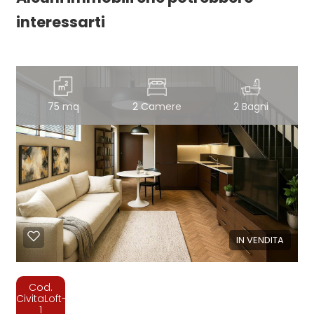
interessarti
75 mq
2 Camere
2 Bagni
IN VENDITA
Cod.
CivitaLoft-
1