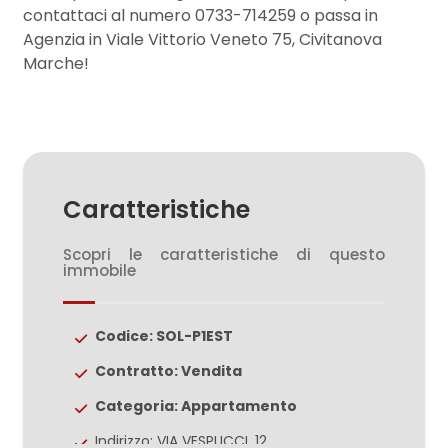
contattaci al numero 0733-714259 o passa in
Agenzia in Viale Vittorio Veneto 75, Civitanova
2
Marche!
3
4
Caratteristiche
5
Scopri le caratteristiche di questo
immobile
5+
Codice: SOL-P1EST
Altre
Contratto: Vendita
opzioni
Categoria: Appartamento
-
multiscelta
Indirizzo: VIA VESPUCCI, 12