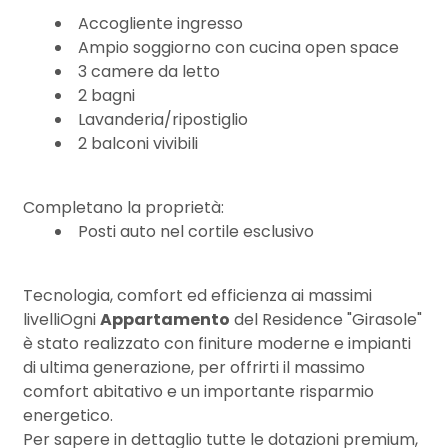
Accogliente ingresso
Ampio soggiorno con cucina open space
3
3 camere da letto
2 bagni
4
Lavanderia/ripostiglio
2 balconi vivibili
5
Completano la proprietà:
5+
Posti auto nel cortile esclusivo
Tecnologia, comfort ed efficienza ai massimi
Camere
livelliOgni
Appartamento
del Residence "Girasole"
minime
è stato realizzato con finiture moderne e impianti
di ultima generazione, per offrirti il massimo
Qualsiasi
comfort abitativo e un importante risparmio
energetico.
Per sapere in dettaglio tutte le dotazioni premium,
1