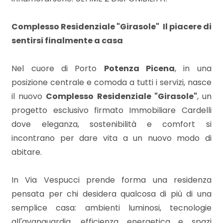
mq
Complesso Residenziale "Girasole"  Il piacere di
sentirsi finalmente a casa
Nel cuore di Porto
Potenza Picena
, in una
posizione centrale e comoda a tutti i servizi, nasce
il nuovo
Complesso Residenziale "Girasole"
, un
Locali
progetto esclusivo firmato Immobiliare Cardelli
minimi
dove eleganza, sostenibilità e comfort si
incontrano per dare vita a un nuovo modo di
Qualsiasi
abitare.
1
In Via Vespucci prende forma una residenza
pensata per chi desidera qualcosa di più di una
2
semplice casa: ambienti luminosi, tecnologie
all'avanguardia, efficienza energetica e spazi