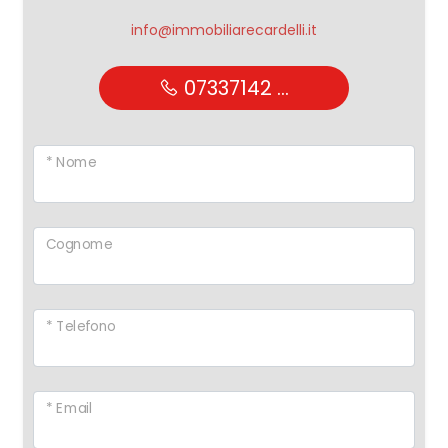
info@immobiliarecardelli.it
07337142 ...
* Nome
Cognome
* Telefono
* Email