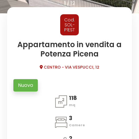
cercare
1
/
12
CONTATTI
Provincia
Cod.
SOL-
P1EST
Comune
Appartamento in vendita a
Potenza Picena
CENTRO - VIA VESPUCCI, 12
Nuovo
Tipologia
-
118
multiscelta
mq
3
Qualsiasi
Camere
Residenziali
2