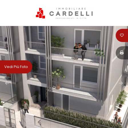
Codice
HOME
PERCHÈ
Contratto
SCEGLIERE
CARDELLI
Qualsiasi
Vedi Più Foto
IMMOBILIARE
Vendita
SERVIZI
Affitto
VENDITA
Scegli
AFFITTI
dove