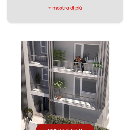
CAP: 62018
Giardino
Comune: Potenza Picena
Zona: CENTRO
Posto auto/Box
Totale mq: 118 mq
Balcone/Terrazzo
Camere: 3
Bagni: 2
Ascensore
Locali: 4
Stato conservazione: Ristrutturato
Arredato
Numero posti auto coperti: 1
Nuova costruzione
Piano: 1
Piani totali: 4
Lusso
Riscaldamento: Autonomo
mostra di più