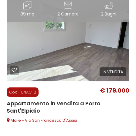
89 mq
2 Camere
2 Bagni
3
4
5
5+
IN VENDITA
€ 179.000
Camere
Cod. FENAC-2
minime
Appartamento in vendita a Porto
Sant'Elpidio
Qualsiasi
Mare - Via San Francesco D'Assisi
1