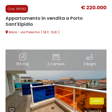
€ 220.000
Cod. 114762
Appartamento in vendita a Porto
Sant'Elpidio
Mare - via Palermo ( SEC. SUD )
156 mq
2 Camere
2 Bagni
LUSSO
IN VENDITA