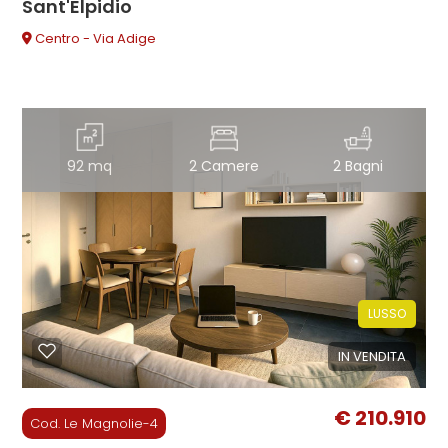
Sant'Elpidio
Centro - Via Adige
92 mq
2 Camere
2 Bagni
LUSSO
IN VENDITA
€ 210.910
Cod. Le Magnolie-4