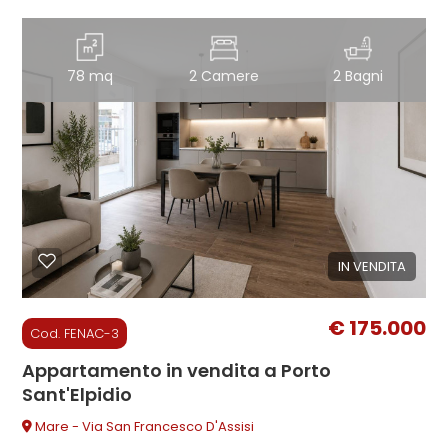
2
78 mq
2 Camere
2 Bagni
3
4
5
IN VENDITA
5+
€ 175.000
Cod. FENAC-3
Altre
Appartamento in vendita a Porto
opzioni
Sant'Elpidio
-
Mare - Via San Francesco D'Assisi
multiscelta