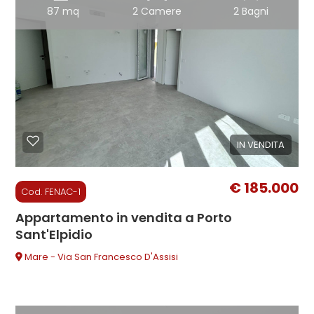
3
87 mq
2 Camere
2 Bagni
4
5
5+
IN VENDITA
Bagni
€ 185.000
Cod. FENAC-1
minimi
Appartamento in vendita a Porto
Qualsiasi
Sant'Elpidio
Mare - Via San Francesco D'Assisi
1
2