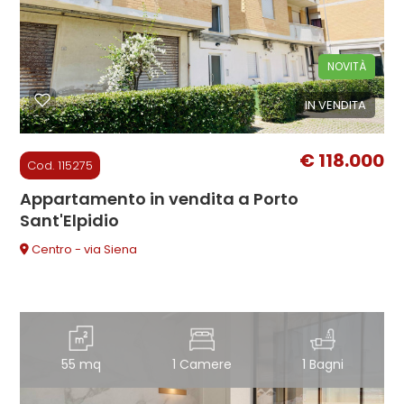
cercare
CONTATTI
Fermo
NOVITÀ
IN VENDITA
Porto Sant'Elpidio
€ 118.000
Cod. 115275
Appartamento in vendita a Porto
Sant'Elpidio
Tipologia
Centro - via Siena
-
multiscelta
Qualsiasi
55 mq
1 Camere
1 Bagni
Residenziali