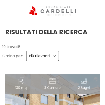
Codice
HOME
PERCHÈ
RISULTATI DELLA RICERCA
Contratto
SCEGLIERE
CARDELLI
19 trovati!
Qualsiasi
Ordina per:
Più rilevanti
IMMOBILIARE
Vendita
SERVIZI
Affitto
VENDITA
130 mq
3 Camere
2 Bagni
Scegli
AFFITTI
dove