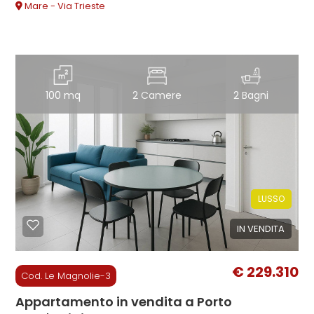
Mare - Via Trieste
100 mq
2 Camere
2 Bagni
LUSSO
IN VENDITA
€ 229.310
Cod. Le Magnolie-3
Appartamento in vendita a Porto