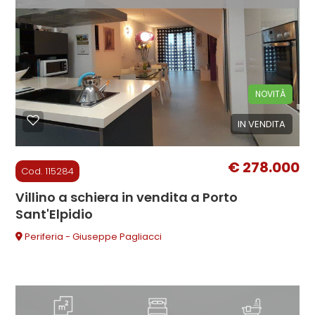
mq
NOVITÀ
IN VENDITA
Locali
minimi
€ 278.000
Cod. 115284
Qualsiasi
Villino a schiera in vendita a Porto
Sant'Elpidio
1
Periferia - Giuseppe Pagliacci
2