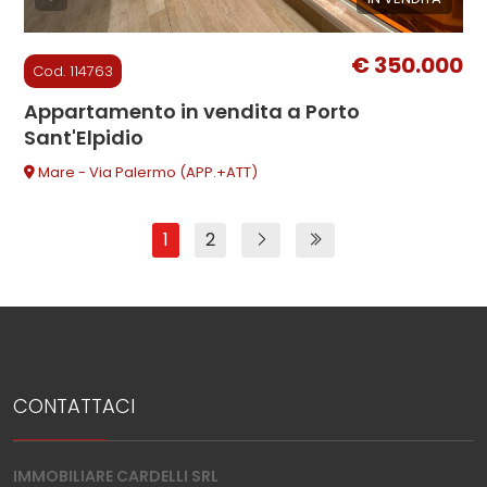
€ 350.000
Cod. 114763
Appartamento in vendita a Porto
Sant'Elpidio
Mare - Via Palermo (APP.+ATT)
1
2
CONTATTACI
IMMOBILIARE CARDELLI SRL