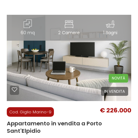
Giardino
Posto auto/Box
60 mq
2 Camere
1 Bagni
Balcone/Terrazzo
Ascensore
NOVITÀ
Arredato
IN VENDITA
Nuova costruzione
€ 226.000
Cod. Giglio Marino-9
Lusso
Appartamento in vendita a Porto
Sant'Elpidio