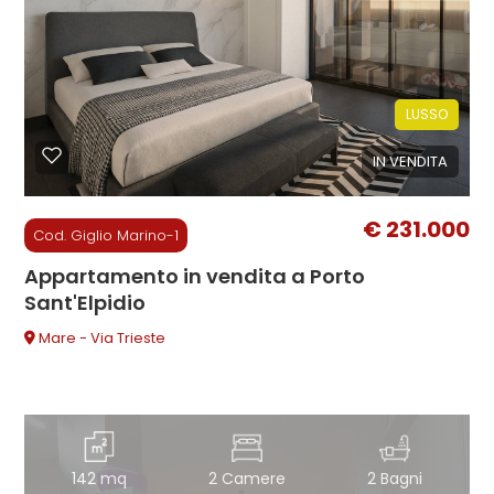
Commerciali
LUSSO
Industriali
IN VENDITA
Terreni
€ 231.000
Cod. Giglio Marino-1
Prezzo
Appartamento in vendita a Porto
Sant'Elpidio
Mare - Via Trieste
Totale
142 mq
2 Camere
2 Bagni