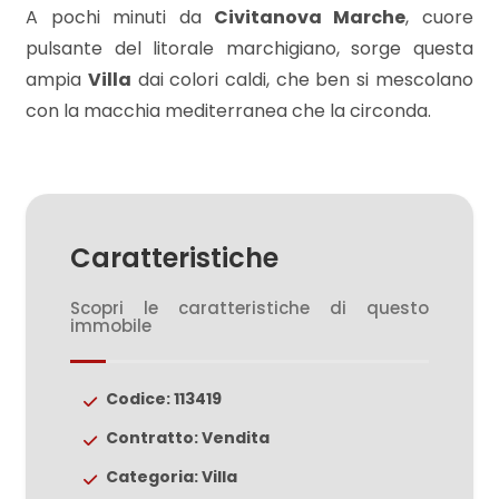
mq
A pochi minuti da
Civitanova Marche
, cuore
pulsante del litorale marchigiano, sorge questa
ampia
Villa
dai colori caldi, che ben si mescolano
con la macchia mediterranea che la circonda.
Locali
minimi
Caratteristiche
Scopri le caratteristiche di questo
Qualsiasi
immobile
1
Codice: 113419
2
Contratto: Vendita
Categoria: Villa