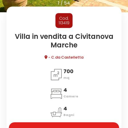
cercare
1
/
54
CONTATTI
Provincia
Cod.
113419
Comune
Villa in vendita a Civitanova
Marche
- C.da Castelletta
700
mq
Tipologia
-
4
multiscelta
Camere
4
Qualsiasi
Bagni
Residenziali