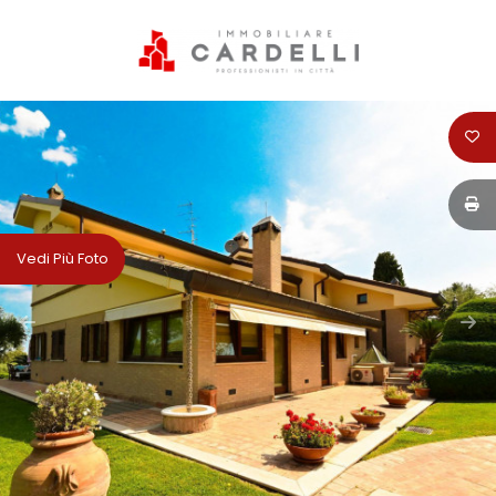
Codice
HOME
PERCHÈ
Contratto
SCEGLIERE
CARDELLI
Qualsiasi
Vedi Più Foto
IMMOBILIARE
Vendita
SERVIZI
Affitto
VENDITA
Scegli
AFFITTI
dove