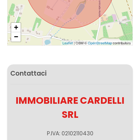
2
+
3
−
Leaflet
| OSM ©
OpenStreetMap
contributors
4
5
Contattaci
5+
IMMOBILIARE CARDELLI
Altre
SRL
opzioni
-
P.IVA: 02102110430
multiscelta