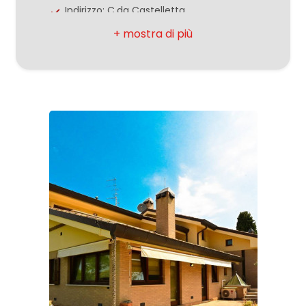
3
Indirizzo: C.da Castelletta
CAP: 62012
4
Comune: Civitanova Marche
5
Totale mq: 700 mq
Camere: 4
5+
Bagni: 4
Locali: 9
Bagni
Stato conservazione: Buono
minimi
Piano: Multipiano
Qualsiasi
Riscaldamento: Autonomo
Infissi: Legno
1
Anno di costruzione: 2000
Stato attuale: Libero al rogito
2