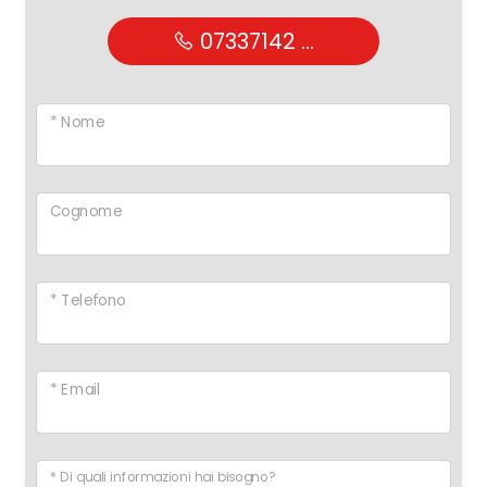
07337142 ...
* Nome
Cognome
* Telefono
* Email
* Di quali informazioni hai bisogno?