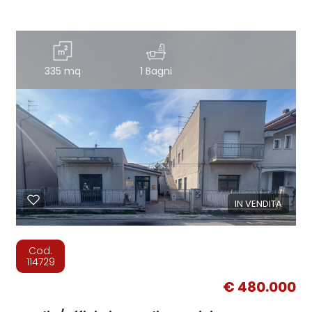
335 mq
1 Bagni
IN VENDITA
Cod.
114729
€ 480.000