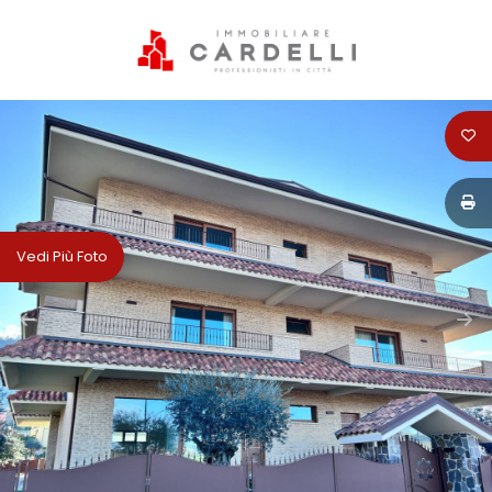
Codice
HOME
PERCHÈ
Contratto
SCEGLIERE
CARDELLI
Qualsiasi
Vedi Più Foto
IMMOBILIARE
Vendita
SERVIZI
Affitto
VENDITA
Scegli
AFFITTI
dove