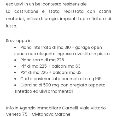
mq
esclusivi, in un bel contesto residenziale.
La costruzione è stata realizzata con ottimi
materiali, infissi di pregio, impianti top e finiture di
lusso.
Si sviluppa in:
Piano interrato di mq 310 - garage open
Locali
space con elegante ingresso rivestito in pietra
minimi
Piano terra di mq 225
P1° di mq 225 + balconi mq 63
P2° di mq 225 + balconi mq 63
Qualsiasi
Corte pavimentata perimetrale mq 165
Giardino di 500 mq. con pregiato tappeto
1
sintetico ed ulivi ornamentali
2
Info in Agenzia Immobiliare Cardelli, Viale Vittorio
Veneto 75 - Civitanova Marche