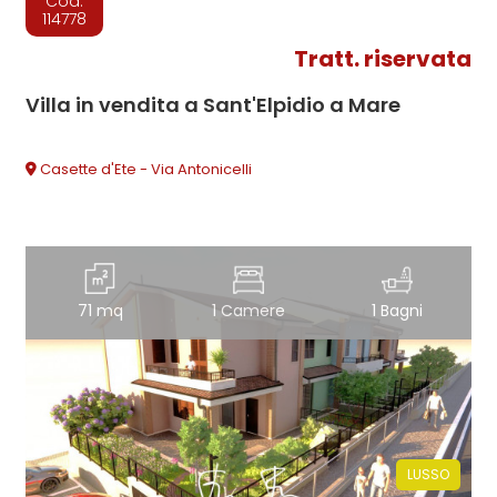
Cod.
114778
Tratt. riservata
Villa in vendita a Sant'Elpidio a Mare
Casette d'Ete - Via Antonicelli
71 mq
1 Camere
1 Bagni
LUSSO