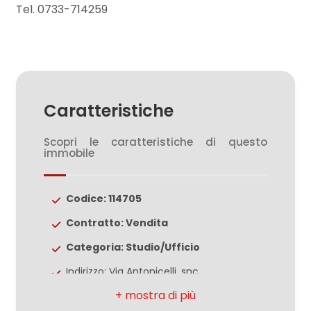
3
Tel. 0733-714259
4
5
Caratteristiche
5+
Scopri le caratteristiche di questo
immobile
Bagni
minimi
Codice: 114705
Contratto: Vendita
Qualsiasi
Categoria: Studio/Ufficio
1
Indirizzo: Via Antonicelli, snc
Comune: Sant'Elpidio a Mare
2