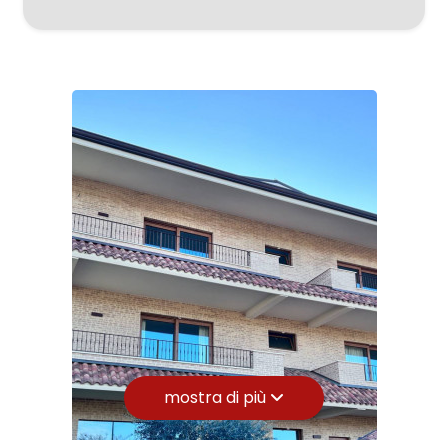
Zona: Casette d'Ete
Totale mq: 997 mq
3
Locali: 16
4
Stato conservazione: Ottimo
Numero posti auto scoperti: 10
5
Riscaldamento: Autonomo
5+
Camere
minime
Qualsiasi
mostra di più
1