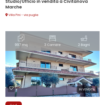
Studio/Ufficio in vendita a Civitanova
Marche
Villa Pini - via puglie
997 mq
3 Camere
2 Bagni
IN VENDITA