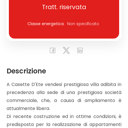
Tratt. riservata
Commerciali
Classe energetica
:
Non specificato
Industriali
Terreni
Descrizione
Prezzo
A Casette D'Ete vendesi prestigiosa villa adibita in
precedenza alla sede di una prestigiosa società
commerciale, che, a causa di ampliamento è
attualmente libera.
Di recente costruzione ed in ottime condizioni, è
Totale
predisposta per la realizzazione di appartamenti