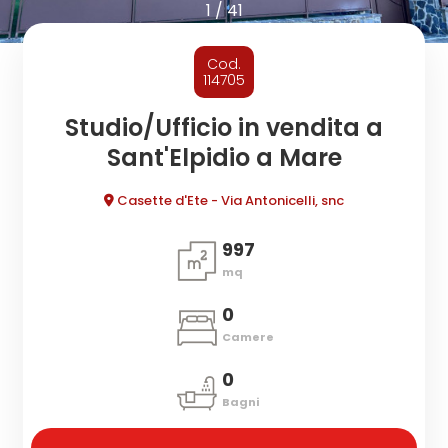
cercare
1
/
41
CONTATTI
Provincia
Cod.
114705
Comune
Studio/Ufficio in vendita a
Sant'Elpidio a Mare
Casette d'Ete - Via Antonicelli, snc
997
mq
Tipologia
-
0
multiscelta
Camere
0
Qualsiasi
Bagni
Residenziali