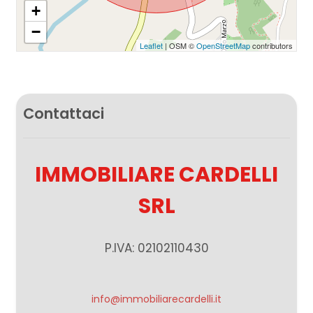
+
Giardino
−
Leaflet
| OSM ©
OpenStreetMap
contributors
Posto auto/Box
Balcone/Terrazzo
Contattaci
Ascensore
IMMOBILIARE CARDELLI
Arredato
SRL
Nuova costruzione
P.IVA: 02102110430
Lusso
info@immobiliarecardelli.it