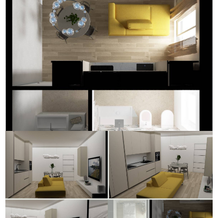
Stato attuale: In costruzione
Giardino
Spese condominio: € 60
Esposizione: sud/nord/ovest
Posto auto/Box
Balconi: Presente, 8 mq
Balcone/Terrazzo
Distanza mare/lago: 200 mt.
Cucina: A vista
Ascensore
Arredato
Nuova costruzione
Lusso