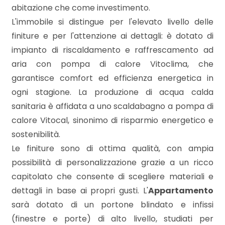
mq
abitazione che come investimento.
L'immobile si distingue per l'elevato livello delle
finiture e per l'attenzione ai dettagli: è dotato di
impianto di riscaldamento e raffrescamento ad
aria con pompa di calore Vitoclima, che
garantisce comfort ed efficienza energetica in
ogni stagione. La produzione di acqua calda
Locali
sanitaria è affidata a uno scaldabagno a pompa di
minimi
calore Vitocal, sinonimo di risparmio energetico e
sostenibilità.
Qualsiasi
Le finiture sono di ottima qualità, con ampia
possibilità di personalizzazione grazie a un ricco
1
capitolato che consente di scegliere materiali e
dettagli in base ai propri gusti. L'
Appartamento
2
sarà dotato di un portone blindato e infissi
(finestre e porte) di alto livello, studiati per