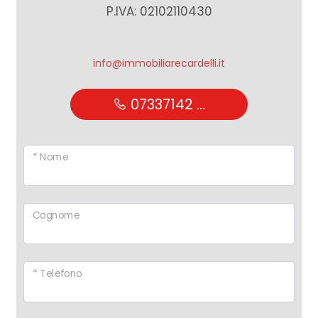
P.IVA: 02102110430
info@immobiliarecardelli.it
07337142 ...
* Nome
Cognome
* Telefono