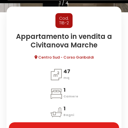
cercare
1
/
4
CONTATTI
Provincia
Cod.
TIB-2
Comune
Appartamento in vendita a
Civitanova Marche
Centro Sud - Corso Garibaldi
47
mq
Tipologia
-
1
multiscelta
Camere
1
Qualsiasi
Bagni
Residenziali