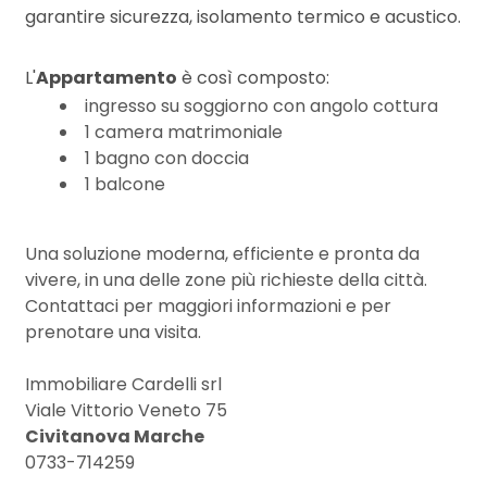
3
garantire sicurezza, isolamento termico e acustico.
4
L'
Appartamento
è così composto:
ingresso su soggiorno con angolo cottura
5
1 camera matrimoniale
1 bagno con doccia
1 balcone
5+
Una soluzione moderna, efficiente e pronta da
Bagni
vivere, in una delle zone più richieste della città.
minimi
Contattaci per maggiori informazioni e per
prenotare una visita.
Qualsiasi
Immobiliare Cardelli srl
Viale Vittorio Veneto 75
1
Civitanova Marche
0733-714259
2