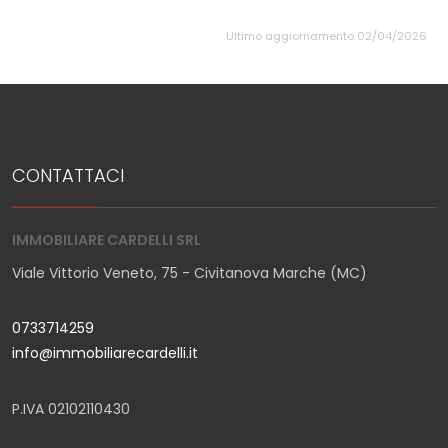
Ultimo aggiornamento 02/04/2026
CONTATTACI
IMMOBILIARE CARDELLI SRL
Viale Vittorio Veneto, 75 - Civitanova Marche (MC)
0733714259
info@immobiliarecardelli.it
P.IVA 02102110430