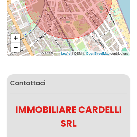
+
−
Leaflet
| OSM ©
OpenStreetMap
contributors
Contattaci
IMMOBILIARE CARDELLI
SRL