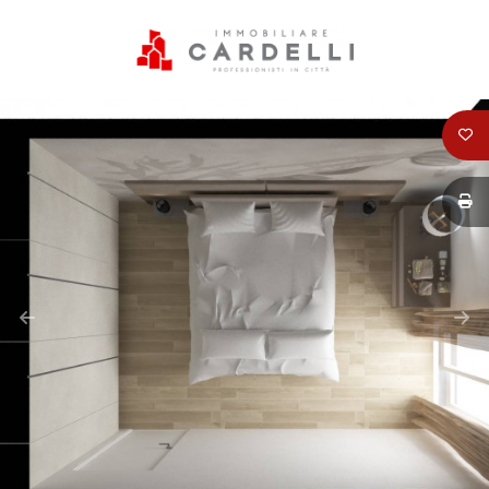
Codice
HOME
PERCHÈ
Contratto
SCEGLIERE
CARDELLI
Qualsiasi
IMMOBILIARE
Vendita
SERVIZI
Affitto
VENDITA
Scegli
AFFITTI
dove