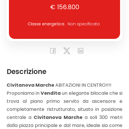
€ 156.800
Commerciali
Classe energetica
:
Non specificato
Industriali
Terreni
Descrizione
Prezzo
Civitanova Marche
ABITAZIONI IN CENTRO!!!!
Proponiamo in
Vendita
un elegante bilocale che si
trova al piano primo servito da ascensore e
completamente ristrutturato, situato in posizione
centrale a
Civitanova Marche
a soli 300 metri
Totale
dalla piazza principale e dal mare, ideale sia come