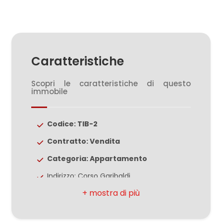
3
4
Caratteristiche
Scopri le caratteristiche di questo
5
immobile
5+
Codice: TIB-2
Contratto: Vendita
Camere
Categoria: Appartamento
minime
Indirizzo: Corso Garibaldi
Qualsiasi
CAP: 62012
Comune: Civitanova Marche
1