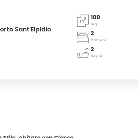
100
mq
rto Sant'Elpidio
2
Camere
2
Bagni
 Stile, Abitare con Classe