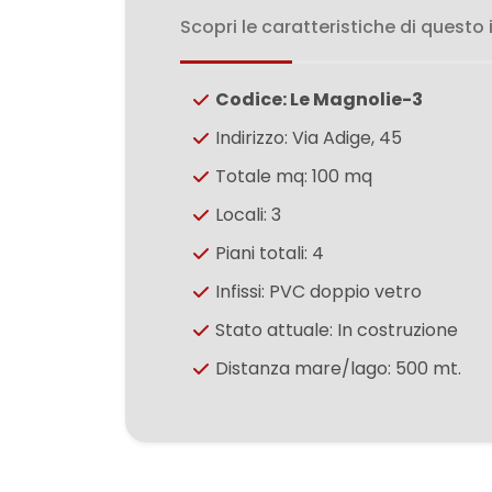
Scopri le caratteristiche di questo
3
Codice: Le Magnolie-3
4
Indirizzo: Via Adige, 45
Totale mq: 100 mq
5
Locali: 3
Piani totali: 4
5+
Infissi: PVC doppio vetro
Stato attuale: In costruzione
Camere
minime
Distanza mare/lago: 500 mt.
Qualsiasi
1