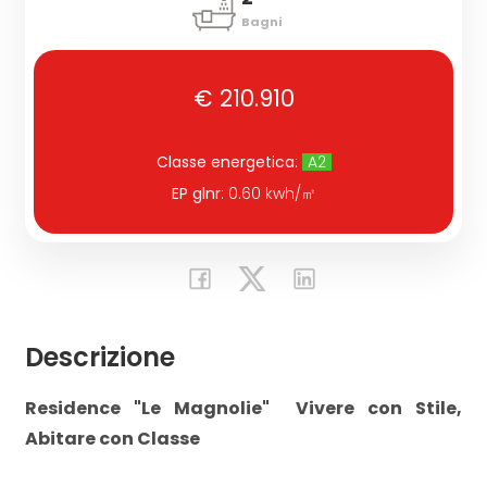
Bagni
Commerciali
€ 210.910
Industriali
Classe energetica
:
A2
Terreni
EP glnr
: 0.60 kwh/㎡
Prezzo
Descrizione
Residence "Le Magnolie"  Vivere con Stile,
Abitare con Classe
Totale