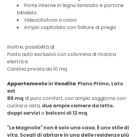
3
Porte interne in legno laminato e portone
blindato
4
Videocitofono a colori
Ampio capitolato con finiture di pregio
5
Inoltre, possibilità di:
Posto auto esclusivo con colonnina di ricarica
5+
elettrica
Cantina privata da 10 mq
Bagni
Appartamento
in
Vendita
 Piano Primo, Lato
minimi
est
86 mq
di puro comfort, con ampio soggiorno con
Qualsiasi
cucina a vista,
due ampie camere da letto
,
doppi servizi
e
balconi di 12 mq
.
1
"Le Magnolie" non è solo una casa. È uno stile di
vita. Scegli di abitare in una delle residenze più
2