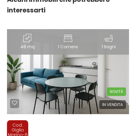
interessarti
48 mq
1 Camere
1 Bagni
NOVITÀ
IN VENDITA
Cod.
Giglio
Marino-6