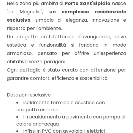
mq
Nella zona più ambita di
Porto Sant'Elpidio
nasce
"Le Magnolie",
un complesso residenziale
esclusivo
, simbolo di eleganza, innovazione e
rispetto per l'ambiente.
Un progetto architettonico d'avanguardia, dove
estetica e funzionalità si fondono in modo
armonioso, pensato per offrire un'esperienza
Locali
abitativa senza paragoni.
minimi
Ogni dettaglio è stato curato con attenzione per
garantire comfort, efficienza e sostenibilità.
Qualsiasi
Dotazioni esclusive:
1
Isolamento termico e acustico con
cappotto esterno
Il riscaldamento a pavimento con pompa di
2
calore aria-acqua
Infissi in PVC con avvolgibili elettrici