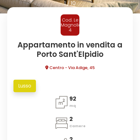
cercare
1
/
10
CONTATTI
Provincia
Cod. Le
Magnolie-
4
Comune
Appartamento in vendita a
Porto Sant'Elpidio
Centro - Via Adige, 45
Lusso
Tipologia
-
92
multiscelta
mq
2
Qualsiasi
Camere
Residenziali
2