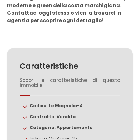
moderne e green della costa marchigiana.
Contattaci oggi stesso o vieni a trovarci in
3
agenzia per scoprire ogni dettaglio!
4
5
Caratteristiche
5+
Scopri le caratteristiche di questo
immobile
Camere
minime
Codice: Le Magnolie-4
Contratto: Vendita
Qualsiasi
Categoria: Appartamento
1
Indirizzo: Via Adige, 45