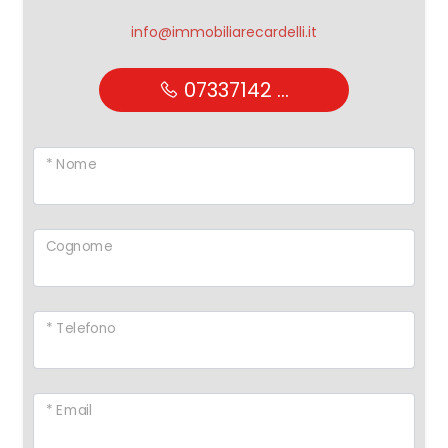
info@immobiliarecardelli.it
07337142 ...
* Nome
Cognome
* Telefono
* Email