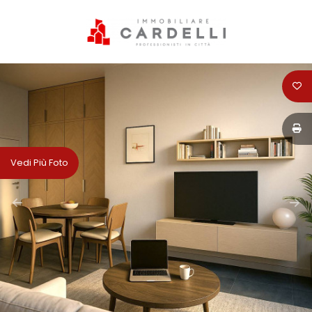
Codice
HOME
PERCHÈ
Contratto
SCEGLIERE
CARDELLI
Qualsiasi
Vedi Più Foto
IMMOBILIARE
Vendita
SERVIZI
Affitto
VENDITA
Scegli
AFFITTI
dove