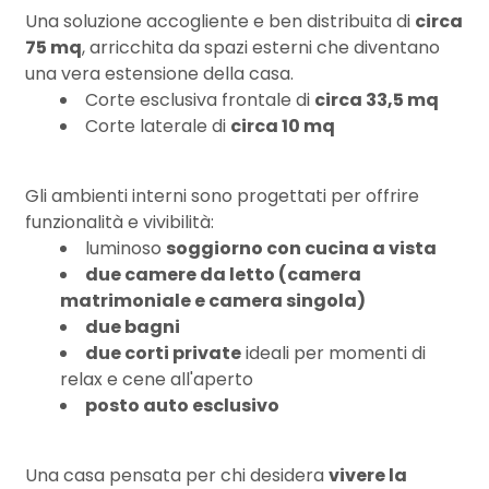
Una soluzione accogliente e ben distribuita di
circa
75 mq
, arricchita da spazi esterni che diventano
3
una vera estensione della casa.
Corte esclusiva frontale di
circa 33,5 mq
4
Corte laterale di
circa 10 mq
5
Gli ambienti interni sono progettati per offrire
funzionalità e vivibilità:
luminoso
soggiorno con cucina a vista
5+
due camere da letto (camera
matrimoniale e camera singola)
due bagni
Camere
due corti private
ideali per momenti di
minime
relax e cene all'aperto
posto auto esclusivo
Qualsiasi
Una casa pensata per chi desidera
vivere la
1