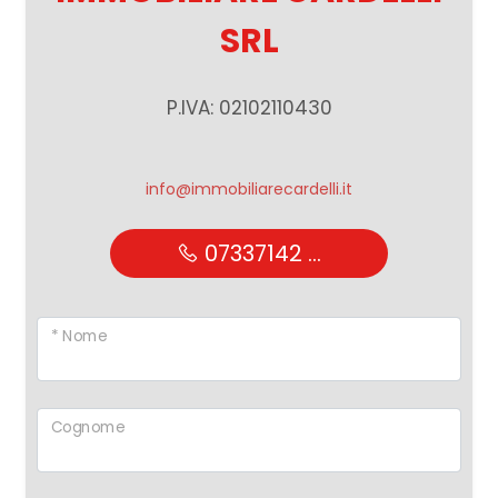
SRL
P.IVA: 02102110430
info@immobiliarecardelli.it
07337142 ...
* Nome
Cognome