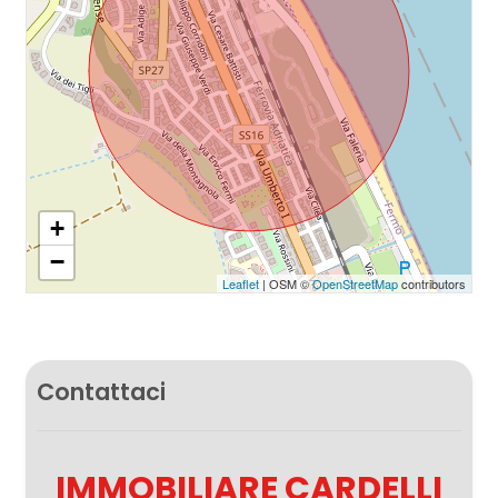
+
−
Leaflet
| OSM ©
OpenStreetMap
contributors
Contattaci
IMMOBILIARE CARDELLI