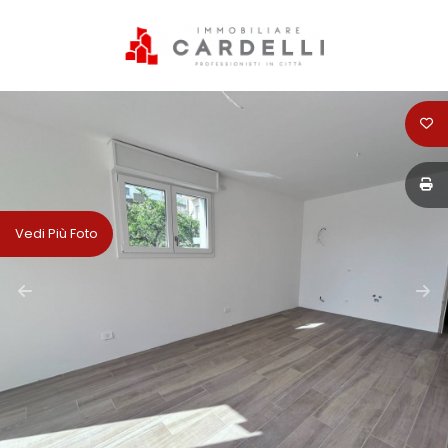
Codice
HOME
PERCHÈ
Contratto
SCEGLIERE
CARDELLI
Qualsiasi
Vedi Più Foto
IMMOBILIARE
Vendita
SERVIZI
Affitto
VENDITA
Scegli
AFFITTI
dove