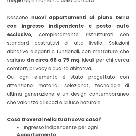
meglio ogni momento della giornata.
mq
Nascono
nuovi appartamenti al piano terra
con ingresso indipendente e posto auto
esclusivo
, completamente ristrutturati con
standard costruttivi di alto livello. Soluzioni
abitative eleganti e funzionali, con metrature che
Locali
variano
da circa 66 a 75 mq
, ideali per chi cerca
minimi
comfort, privacy e qualità abitativa.
Qui ogni elemento è stato progettato con
Qualsiasi
attenzione: materiali selezionati, tecnologie di
ultima generazione e un design contemporaneo
1
che valorizza gli spazi e la luce naturale.
Cosa troverai nella tua nuova casa?
2
Ingresso indipendente per ogni
Appartamento