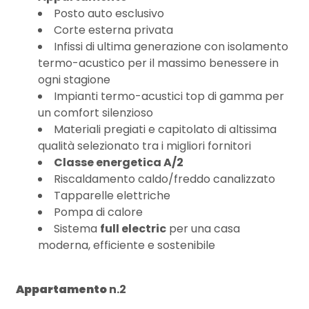
3
Posto auto esclusivo
Corte esterna privata
4
Infissi di ultima generazione con isolamento
termo-acustico per il massimo benessere in
ogni stagione
5
Impianti termo-acustici top di gamma per
un comfort silenzioso
5+
Materiali pregiati e capitolato di altissima
qualità selezionato tra i migliori fornitori
Classe energetica A/2
Bagni
Riscaldamento caldo/freddo canalizzato
minimi
Tapparelle elettriche
Pompa di calore
Qualsiasi
Sistema
full electric
per una casa
moderna, efficiente e sostenibile
1
Appartamento
n.2
2