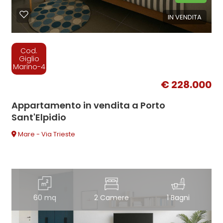
IN VENDITA
Cod.
Giglio
Marino-4
€ 228.000
Appartamento in vendita a Porto
Sant'Elpidio
Mare - Via Trieste
60 mq
2 Camere
1 Bagni