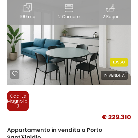
100 mq
2 Camere
2 Bagni
LUSSO
IN VENDITA
Cod. Le
Magnolie-
3
€ 229.310
Appartamento in vendita a Porto
Sant'Elpidio