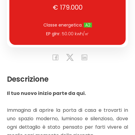
€ 179.000
Commerciali
Classe energetica
:
A2
Industriali
EP glnr
: 50.00 kwh/㎡
Terreni
Prezzo
Descrizione
Il tuo nuovo inizio parte da qui.
Immagina di aprire la porta di casa e trovarti in
uno spazio moderno, luminoso e silenzioso, dove
ogni dettaglio è stato pensato per farti vivere al
Totale