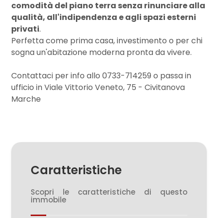
comodità del piano terra senza rinunciare alla
qualità, all'indipendenza e agli spazi esterni
2
privati
.
Perfetta come prima casa, investimento o per chi
sogna un'abitazione moderna pronta da vivere.
3
Contattaci per info allo 0733-714259 o passa in
4
ufficio in Viale Vittorio Veneto, 75 - Civitanova
Marche
5
5+
Caratteristiche
Altre
opzioni
Scopri le caratteristiche di questo
-
immobile
multiscelta