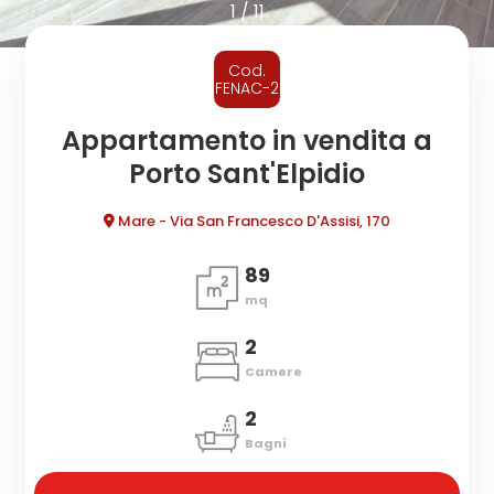
cercare
1
/
11
CONTATTI
Provincia
Cod.
FENAC-2
Comune
Appartamento in vendita a
Porto Sant'Elpidio
Mare - Via San Francesco D'Assisi, 170
89
mq
Tipologia
-
2
multiscelta
Camere
2
Qualsiasi
Bagni
Residenziali