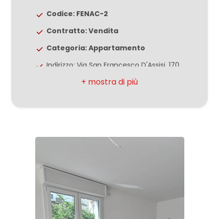
Codice: FENAC-2
Giardino
Contratto: Vendita
Categoria: Appartamento
Posto auto/Box
Indirizzo: Via San Francesco D'Assisi, 170
Balcone/Terrazzo
Comune: Porto Sant'Elpidio
Zona: Mare
Ascensore
Totale mq: 89 mq
Camere: 2
Arredato
Bagni: 2
Nuova costruzione
Locali: 3
Stato conservazione: Ristrutturato
Lusso
Numero posti auto scoperti: 1