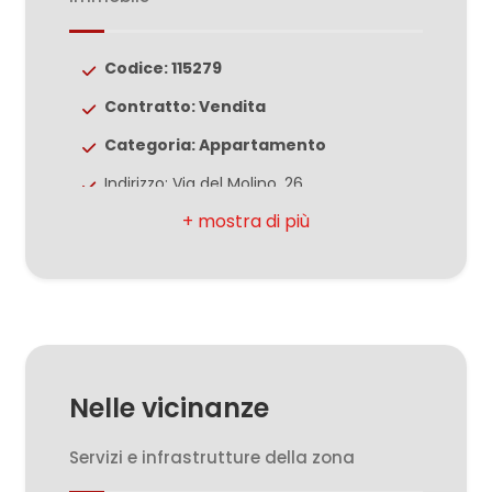
Giardino
Codice: 115279
Contratto: Vendita
Posto auto/Box
Categoria: Appartamento
Balcone/Terrazzo
Indirizzo: Via del Molino, 26
CAP: 62012
Ascensore
Comune: Civitanova Marche
Zona: Santa Maria Apparente
Arredato
Totale mq: 160 mq
Nuova costruzione
Camere: 3
Nelle vicinanze
Bagni: 1
Lusso
Locali: 5
Servizi e infrastrutture della zona
Stato conservazione: Buono