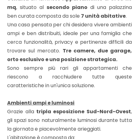
mq
mq
, situato al
secondo piano
di una palazzina
ben curata composta da sole
7 unità abitative
.
Una casa pensata per chi desidera vivere ambienti
ampi e ben distribuiti, ideale per una famiglia che
cerca funzionalità, privacy e pertinenze difficili da
trovare sul mercato.
Tre camere, due garage,
orto esclusivo e una posizione strategica.
Locali
Sono sempre più rari gli appartamenti che
minimi
riescono a racchiudere tutte queste
caratteristiche in un'unica soluzione.
Qualsiasi
Ambienti ampi e luminosi
1
Grazie alla
tripla esposizione Sud-Nord-Ovest
,
gli spazi sono naturalmente luminosi durante tutta
2
la giornata e piacevolmente arieggiati.
L'abitazione è composta da: