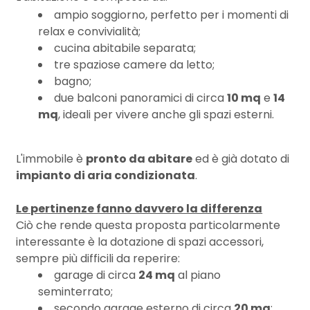
3
ampio soggiorno, perfetto per i momenti di
relax e convivialità;
4
cucina abitabile separata;
tre spaziose camere da letto;
bagno;
5
due balconi panoramici di circa
10 mq
e
14
mq
, ideali per vivere anche gli spazi esterni.
5+
L'immobile è
pronto da abitare
ed è già dotato di
Bagni
impianto di aria condizionata
.
minimi
Le pertinenze fanno davvero la differenza
Ciò che rende questa proposta particolarmente
Qualsiasi
interessante è la dotazione di spazi accessori,
sempre più difficili da reperire:
1
garage di circa
24 mq
al piano
seminterrato;
secondo garage esterno di circa
20 mq
;
2