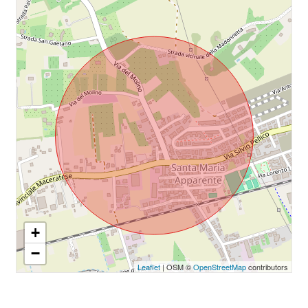
+
−
Leaflet
| OSM ©
OpenStreetMap
contributors