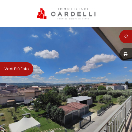
Codice
HOME
PERCHÈ
Contratto
SCEGLIERE
CARDELLI
Qualsiasi
Vedi Più Foto
IMMOBILIARE
Vendita
SERVIZI
Affitto
VENDITA
Scegli
AFFITTI
dove