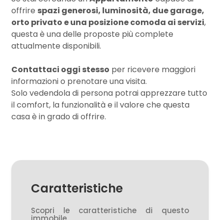
offrire
spazi generosi, luminosità, due garage,
orto privato e una posizione comoda ai servizi
,
2
questa è una delle proposte più complete
attualmente disponibili.
3
Contattaci oggi stesso
per ricevere maggiori
informazioni o prenotare una visita.
4
Solo vedendola di persona potrai apprezzare tutto
il comfort, la funzionalità e il valore che questa
5
casa è in grado di offrire.
5+
Altre
Caratteristiche
opzioni
-
Scopri le caratteristiche di questo
multiscelta
immobile