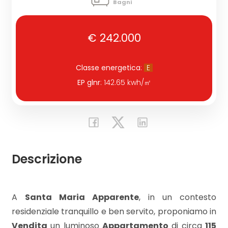
Bagni
Commerciali
€ 242.000
Industriali
Classe energetica
:
E
EP glnr
: 142.65 kwh/㎡
Terreni
Prezzo
Descrizione
A
Santa Maria Apparente
, in un contesto
residenziale tranquillo e ben servito, proponiamo in
Totale
Vendita
un luminoso
Appartamento
di circa
115