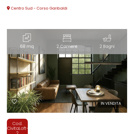
Centro Sud - Corso Garibaldi
68 mq
2 Camere
2 Bagni
IN VENDITA
Cod.
CivitaLoft-
2