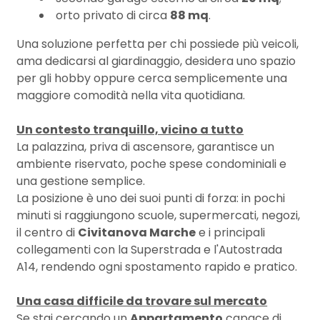
orto privato di circa
88 mq
.
3
Una soluzione perfetta per chi possiede più veicoli,
ama dedicarsi al giardinaggio, desidera uno spazio
per gli hobby oppure cerca semplicemente una
4
maggiore comodità nella vita quotidiana.
5
Un contesto tranquillo, vicino a tutto
La palazzina, priva di ascensore, garantisce un
ambiente riservato, poche spese condominiali e
5+
una gestione semplice.
La posizione è uno dei suoi punti di forza: in pochi
Camere
minuti si raggiungono scuole, supermercati, negozi,
il centro di
Civitanova Marche
e i principali
minime
collegamenti con la Superstrada e l'Autostrada
A14, rendendo ogni spostamento rapido e pratico.
Qualsiasi
Una casa difficile da trovare sul mercato
1
Se stai cercando un
Appartamento
capace di