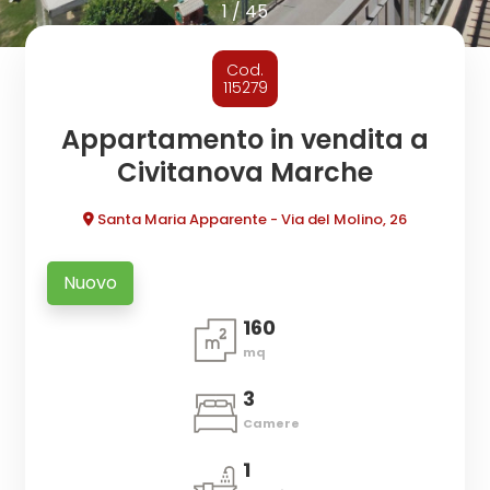
cercare
1
/
45
CONTATTI
Provincia
Cod.
115279
Comune
Appartamento in vendita a
Civitanova Marche
Santa Maria Apparente - Via del Molino, 26
Nuovo
Tipologia
160
-
mq
multiscelta
3
Qualsiasi
Camere
1
Residenziali