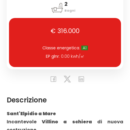
2
Bagni
Commerciali
€ 316.000
Industriali
Classe energetica
:
A1
Terreni
EP glnr
: 0.00 kwh/㎡
Prezzo
Descrizione
Sant'Elpidio a Mare
Incantevole
Villino a schiera
di nuova
Totale
costruzione