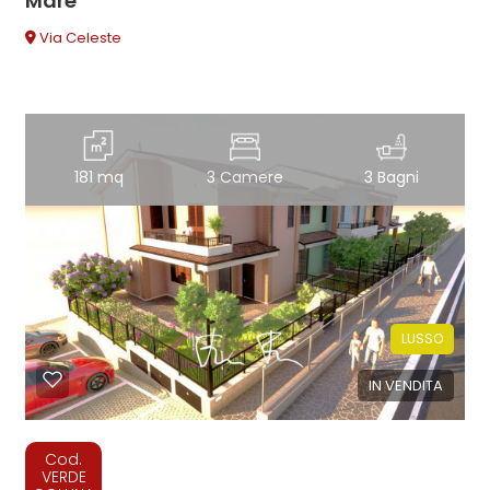
Mare
Via Celeste
181 mq
3 Camere
3 Bagni
LUSSO
IN VENDITA
Cod.
VERDE