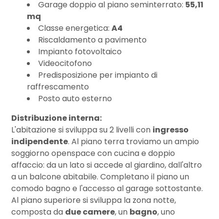
3
Garage doppio al piano seminterrato:
55,11
mq
Classe energetica:
A4
4
Riscaldamento a pavimento
Impianto fotovoltaico
5
Videocitofono
Predisposizione per impianto di
raffrescamento
5+
Posto auto esterno
Distribuzione interna:
Bagni
L'abitazione si sviluppa su 2 livelli con
ingresso
minimi
indipendente
. Al piano terra troviamo un ampio
soggiorno openspace con cucina e doppio
Qualsiasi
affaccio: da un lato si accede al giardino, dall'altro
a un balcone abitabile. Completano il piano un
comodo bagno e l'accesso al garage sottostante.
1
Al piano superiore si sviluppa la zona notte,
composta da
due camere
, un
bagno
, uno
2