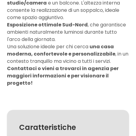
studio/camera
e un balcone. L'altezza interna
consente la realizzazione di un soppalco, ideale
3
come spazio aggiuntivo.
Esposizione ottimale Sud-Nord
, che garantisce
ambienti naturalmente luminosi durante tutto
4
l'arco della giornata.
Una soluzione ideale per chi cerca
una casa
5
moderna, confortevole e personalizzabile
, in un
contesto tranquillo ma vicino a tutti i servizi.
Contattaci o vieni a trovarci in agenzia per
5+
maggiori informazioni e per visionare il
progetto!
Camere
minime
Qualsiasi
Caratteristiche
1