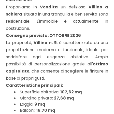
mq
Proponiamo in
Vendita
un delizioso
Villino a
schiera
situato in una tranquilla e ben servita zona
residenziale. L'immobile è attualmente in
costruzione.
Consegna prevista: OTTOBRE 2026
La proprietà,
Villino n. 5
, è caratterizzata da una
Locali
progettazione moderna e funzionale, ideale per
minimi
soddisfare ogni esigenza abitativa. Ampia
possibilità di personalizzazione grazie all'
ottimo
Qualsiasi
capitolato
, che consente di scegliere le finiture in
base ai propri gusti.
Caratteristiche principali:
1
Superficie abitativa:
107,62 mq
Giardino privato:
27,68 mq
2
Loggia:
9 mq
Balconi:
16,70 mq