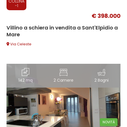
COLLINA
-1
€ 398.000
Villino a schiera in vendita a Sant'Elpidio a
Mare
Via Celeste
142 mq
2 Camere
2 Bagni
NOVITÀ