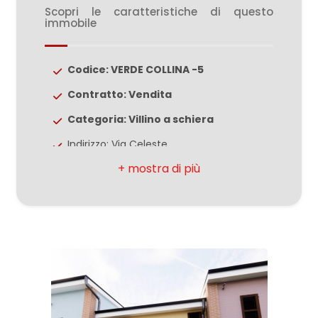
Scopri le caratteristiche di questo
immobile
2
Codice: VERDE COLLINA -5
3
Contratto: Vendita
4
Categoria: Villino a schiera
Indirizzo: Via Celeste
5
CAP: 63811
Comune: Sant'Elpidio a Mare
5+
Totale mq: 143 mq
Camere: 3
Altre
Bagni: 2
opzioni
-
Locali: 6
multiscelta