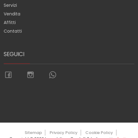
Servizi
Vendita
Affitti
Contatti
SEGUICI
Torna su
Sitemap
Privacy Policy
Cookie Policy