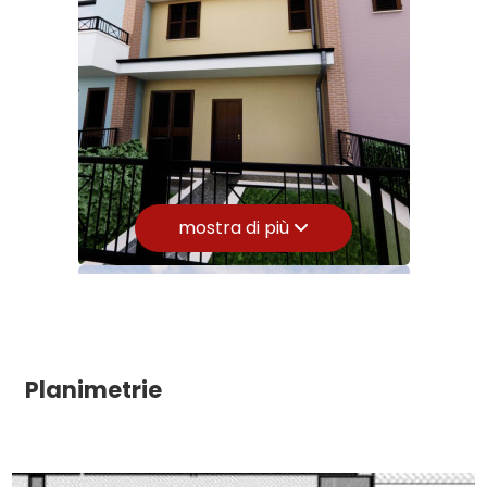
Stato conservazione: Ottimo
Numero posti auto scoperti: 1
Giardino
Piano: Su due livelli
Posto auto/Box
Piani totali: 3
Riscaldamento: Autonomo
Balcone/Terrazzo
Posto auto: Scoperto
mostra di più
Infissi: PVC
Ascensore
Stato attuale: In costruzione
Arredato
Esposizione: sud est
Soffitta: Presente
Nuova costruzione
Balconi: Presente, 15 mq
Planimetrie
Terrazzo: Presente, 24 mq
Lusso
Distanza mare/lago: 8.000 mt.