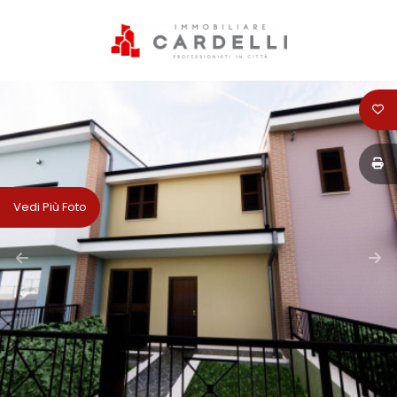
Codice
HOME
PERCHÈ
Contratto
SCEGLIERE
CARDELLI
Qualsiasi
Vedi Più Foto
IMMOBILIARE
Vendita
SERVIZI
Affitto
VENDITA
Scegli
AFFITTI
dove