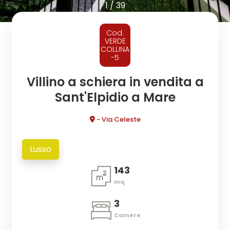
cercare
1
/
39
CONTATTI
Provincia
Cod.
VERDE
COLLINA
-5
Comune
Villino a schiera in vendita a
Sant'Elpidio a Mare
- Via Celeste
Tipologia
Lusso
-
143
multiscelta
mq
Qualsiasi
3
Camere
Residenziali