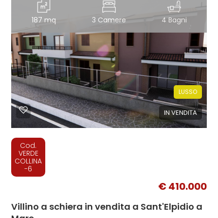
187 mq
3 Camere
4 Bagni
LUSSO
IN VENDITA
Cod.
VERDE
COLLINA
-6
€ 410.000
Villino a schiera in vendita a Sant'Elpidio a