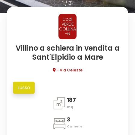
cercare
1
/
31
CONTATTI
Provincia
Cod.
VERDE
COLLINA
-6
Comune
Villino a schiera in vendita a
Sant'Elpidio a Mare
- Via Celeste
Tipologia
Lusso
-
187
multiscelta
mq
Qualsiasi
3
Camere
Residenziali