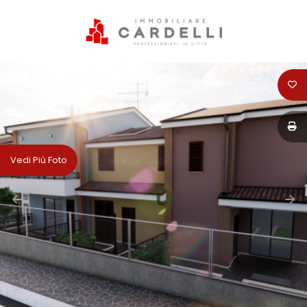
Codice
HOME
PERCHÈ
Contratto
SCEGLIERE
CARDELLI
Qualsiasi
Vedi Più Foto
IMMOBILIARE
Vendita
SERVIZI
Affitto
VENDITA
Scegli
AFFITTI
dove