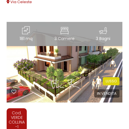
Via Celeste
181 mq
3 Camere
3 Bagni
LUSSO
IN VENDITA
Cod.
VERDE
COLLINA
-1