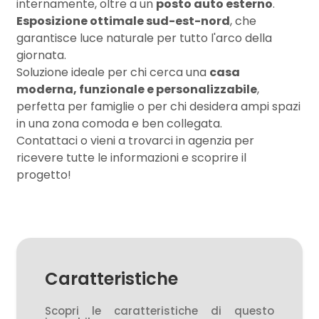
internamente, oltre a un
posto auto esterno
.
Esposizione ottimale sud-est-nord
, che
garantisce luce naturale per tutto l'arco della
3
giornata.
Soluzione ideale per chi cerca una
casa
4
moderna, funzionale e personalizzabile
,
perfetta per famiglie o per chi desidera ampi spazi
5
in una zona comoda e ben collegata.
Contattaci o vieni a trovarci in agenzia per
ricevere tutte le informazioni e scoprire il
5+
progetto!
Camere
minime
Qualsiasi
Caratteristiche
Scopri le caratteristiche di questo
1