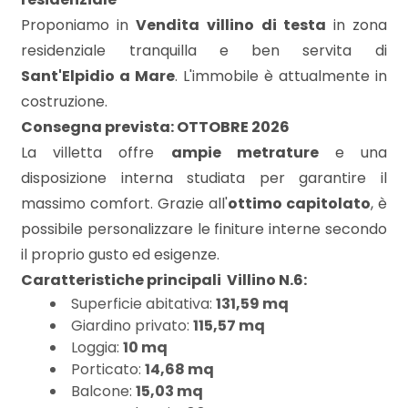
mq
Proponiamo in
Vendita
villino di testa
in zona
residenziale tranquilla e ben servita di
Sant'Elpidio a Mare
. L'immobile è attualmente in
costruzione.
Consegna prevista: OTTOBRE 2026
La villetta offre
ampie metrature
e una
Locali
disposizione interna studiata per garantire il
minimi
massimo comfort. Grazie all'
ottimo capitolato
, è
possibile personalizzare le finiture interne secondo
Qualsiasi
il proprio gusto ed esigenze.
Caratteristiche principali  Villino N.6:
Superficie abitativa:
131,59 mq
1
Giardino privato:
115,57 mq
Loggia:
10 mq
2
Porticato:
14,68 mq
Balcone:
15,03 mq