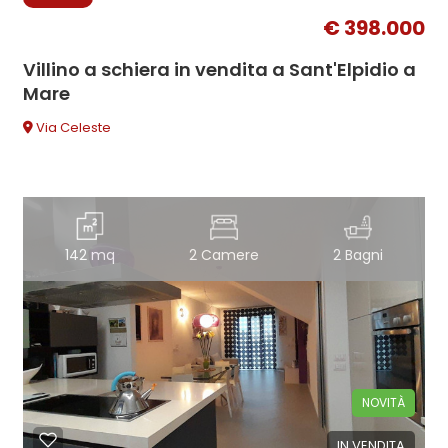
€ 398.000
Villino a schiera in vendita a Sant'Elpidio a
Mare
Via Celeste
142 mq
2 Camere
2 Bagni
NOVITÀ
IN VENDITA