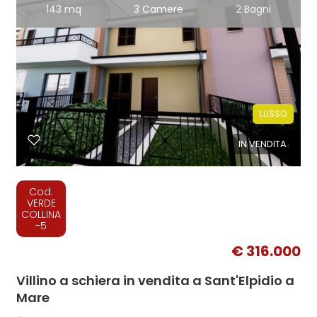
143 mq
3 Camere
2 Bagni
LUSSO
IN VENDITA
Cod.
VERDE
COLLINA
-5
€ 316.000
Villino a schiera in vendita a Sant'Elpidio a
Mare