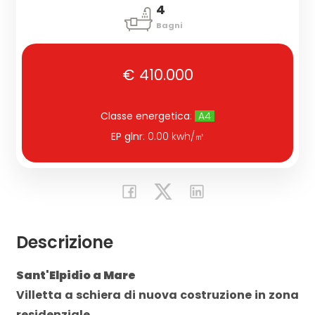
4
Bagni
Commerciali
€ 410.000
Industriali
Classe energetica
:
A4
Terreni
EP glnr
: 0.00 kwh/㎡
Prezzo
Descrizione
Sant'Elpidio a Mare
Villetta a schiera di nuova costruzione in zona
Totale
residenziale