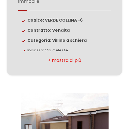
immobile
2
Codice: VERDE COLLINA -6
Contratto: Vendita
3
Categoria: Villino a schiera
4
Indirizzo: Via Celeste
CAP: 63811
5
Comune: Sant'Elpidio a Mare
Totale mq: 187 mq
5+
Camere: 3
Bagni: 4
Altre
opzioni
Locali: 7
-
Stato conservazione: Ottimo
multiscelta