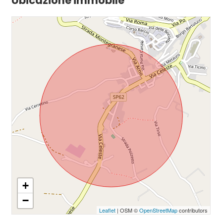
Ubicazione immobile
+
−
Leaflet
| OSM ©
OpenStreetMap
contributors