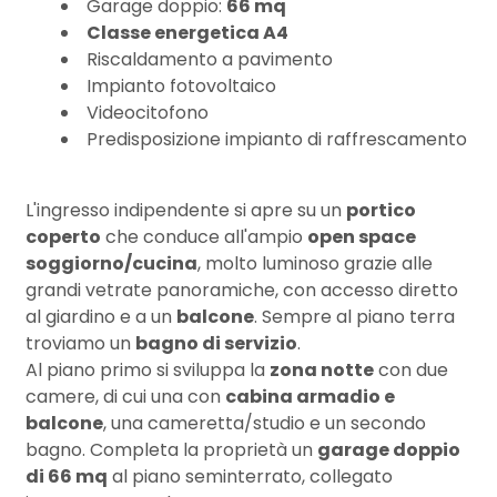
3
Garage doppio:
66 mq
Classe energetica A4
Riscaldamento a pavimento
4
Impianto fotovoltaico
Videocitofono
5
Predisposizione impianto di raffrescamento
5+
L'ingresso indipendente si apre su un
portico
coperto
che conduce all'ampio
open space
soggiorno/cucina
, molto luminoso grazie alle
Bagni
grandi vetrate panoramiche, con accesso diretto
minimi
al giardino e a un
balcone
. Sempre al piano terra
troviamo un
bagno di servizio
.
Qualsiasi
Al piano primo si sviluppa la
zona notte
con due
camere, di cui una con
cabina armadio e
balcone
, una cameretta/studio e un secondo
1
bagno. Completa la proprietà un
garage doppio
di 66 mq
al piano seminterrato, collegato
2