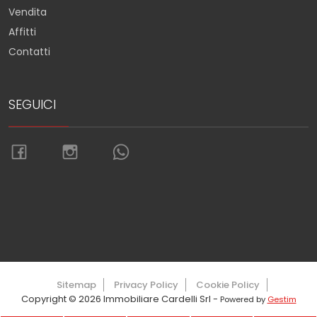
Vendita
Affitti
Contatti
SEGUICI
Torna su
Sitemap
Privacy Policy
Cookie Policy
Copyright © 2026 Immobiliare Cardelli Srl -
Powered by
Gestim