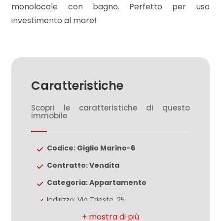
monolocale con bagno. Perfetto per uso
investimento al mare!
3
4
Caratteristiche
5
Scopri le caratteristiche di questo
5+
immobile
Camere
Codice: Giglio Marino-6
minime
Contratto: Vendita
Categoria: Appartamento
Qualsiasi
Indirizzo: Via Trieste, 25
Comune: Porto Sant'Elpidio
1