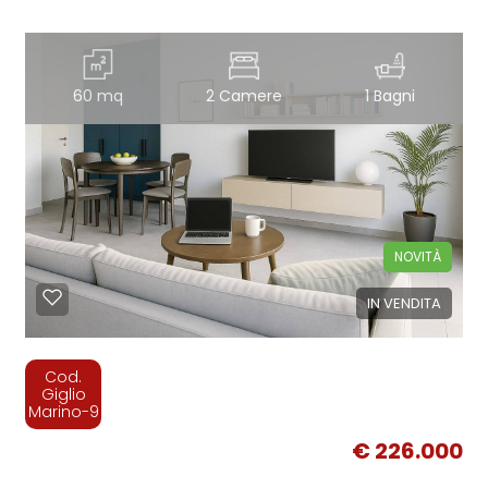
60 mq
2 Camere
1 Bagni
NOVITÀ
IN VENDITA
Cod.
Giglio
Marino-9
€ 226.000