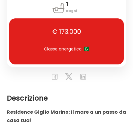
1
Bagni
Commerciali
€ 173.000
Industriali
Classe energetica
:
B
Terreni
Prezzo
Descrizione
Residence Giglio Marino: Il mare a un passo da
casa tua!
Totale