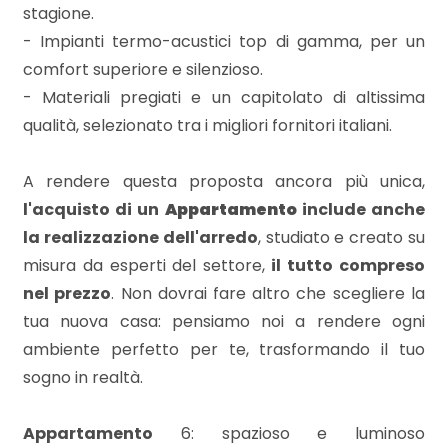
3
stagione.
- Impianti termo-acustici top di gamma, per un
4
comfort superiore e silenzioso.
- Materiali pregiati e un capitolato di altissima
5
qualità, selezionato tra i migliori fornitori italiani.
5+
A rendere questa proposta ancora più unica,
l'acquisto di un
Appartamento
include anche
la realizzazione dell'arredo
, studiato e creato su
Bagni
misura da esperti del settore,
il tutto compreso
minimi
nel prezzo
. Non dovrai fare altro che scegliere la
tua nuova casa: pensiamo noi a rendere ogni
Qualsiasi
ambiente perfetto per te, trasformando il tuo
sogno in realtà.
1
Appartamento
6: spazioso e luminoso
2