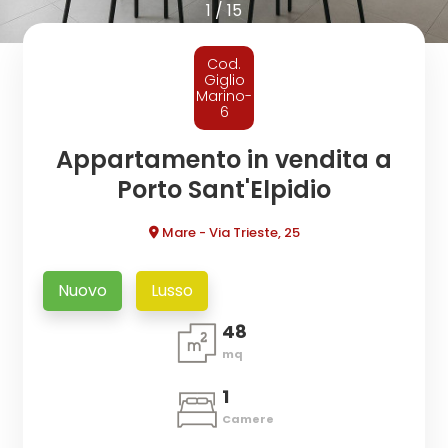
cercare
1
/
15
CONTATTI
Provincia
Cod.
Giglio
Marino-
6
Comune
Appartamento in vendita a
Porto Sant'Elpidio
Mare - Via Trieste, 25
Tipologia
Nuovo
Lusso
-
48
multiscelta
mq
Qualsiasi
1
Camere
Residenziali