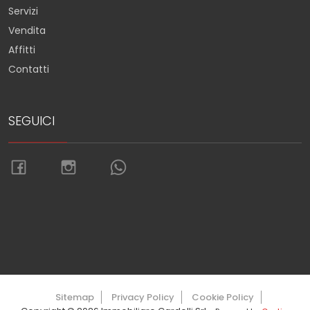
Servizi
Vendita
Affitti
Contatti
SEGUICI
Torna su
Sitemap
Privacy Policy
Cookie Policy