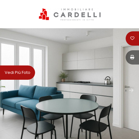
Codice
HOME
PERCHÈ
Contratto
SCEGLIERE
CARDELLI
Qualsiasi
Vedi Più Foto
IMMOBILIARE
Vendita
SERVIZI
Affitto
VENDITA
Scegli
AFFITTI
dove