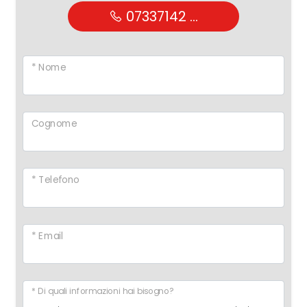
07337142 ...
* Nome
Cognome
* Telefono
* Email
* Di quali informazioni hai bisogno?