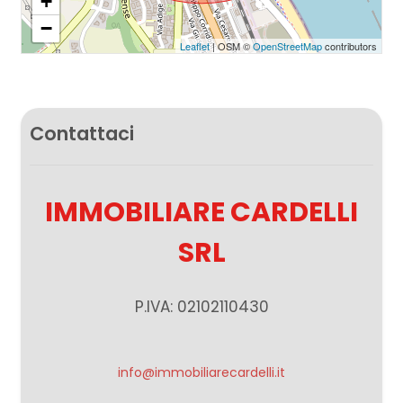
+
−
Leaflet
| OSM ©
OpenStreetMap
contributors
Contattaci
IMMOBILIARE CARDELLI
SRL
P.IVA: 02102110430
info@immobiliarecardelli.it